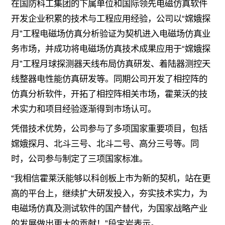
在国防科工集团的下属单位和国际领先电磁仿真软件
开发企业积累的技术与工程应用经验，公司以“嫦娥探
月”工程电磁场仿真分析验证为契机进入电磁场仿真业
务市场，并成功将电磁场仿真技术成果应用于“嫦娥探
月”工程月球探测器天线布局仿真研发、着陆器测控天
线整器电性能仿真研发等。同期公司开发了相控阵的
仿真分析软件，开拓了相控阵相关市场，霍莱沃的技
术实力和项目经验逐渐得到市场认可。
凭借技术优势，公司参与了多项国家重要项目，包括
嫦娥探月、北斗三号、北斗二号、高分三号等。同
时，公司参与制定了三项国家标准。
“我相信霍莱沃能够以科创板上市为新的契机，站在更
高的平台上，继续扩大研发投入，夯实技术实力，为
电磁场仿真及测试软件的国产替代，为国家战略产业
的发展做出更大的贡献！”段宝岩表示。