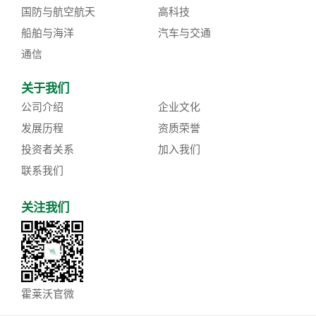
国防与航空航天
高科技
船舶与海洋
汽车与交通
通信
关于我们
公司介绍
企业文化
发展历程
资质荣誉
投资者关系
加入我们
联系我们
关注我们
霍莱沃官微