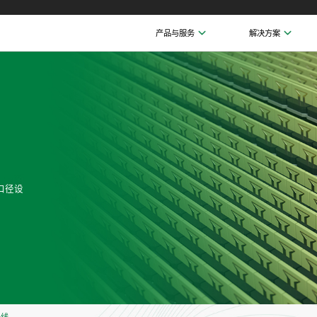
产品与服务
解决方案
口径设
天线