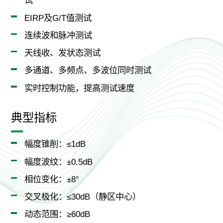
试
EIRP及G/T值测试
连续波和脉冲测试
天线收、发状态测试
多通道、多频点、多波位同时测试
实时控制功能，提高测试速度
典型指标
幅度锥削：≤1dB
幅度波纹：±0.5dB
相位变化：±8°
交叉极化：≤30dB（静区中心）
动态范围：≥60dB